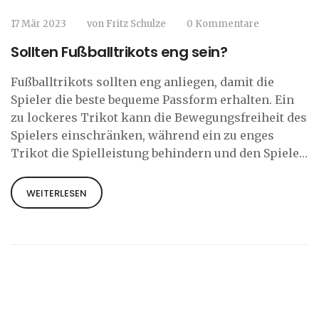
17 Mär 2023
von
Fritz Schulze
0 Kommentare
Sollten Fußballtrikots eng sein?
Fußballtrikots sollten eng anliegen, damit die
Spieler die beste bequeme Passform erhalten. Ein
zu lockeres Trikot kann die Bewegungsfreiheit des
Spielers einschränken, während ein zu enges
Trikot die Spielleistung behindern und den Spieler
behindern kann. Beim Kauf eines Fußballtrikots ist
es wichtig, dass Sie die Größe und Passform
WEITERLESEN
berücksichtigen. Ein Trikot sollte eng anliegen,
aber nicht unangenehm sein. Ein guter Weg, ein
passendes Trikot zu finden, ist es, es
anzuprobieren und zu sehen, wie es sich anfühlt.
Es sollte bequem sein, ohne zu eng zu sein.