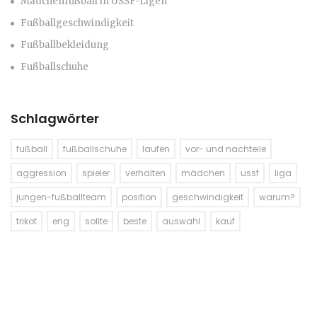
Mädchenfußball in USSF-Ligen
Fußballgeschwindigkeit
Fußballbekleidung
Fußballschuhe
Schlagwörter
fußball
fußballschuhe
laufen
vor- und nachteile
aggression
spieler
verhalten
mädchen
ussf
liga
jungen-fußballteam
position
geschwindigkeit
warum?
trikot
eng
sollte
beste
auswahl
kauf