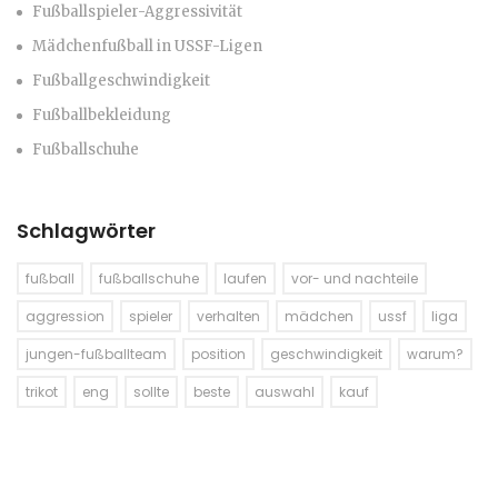
Fußballspieler-Aggressivität
Mädchenfußball in USSF-Ligen
Fußballgeschwindigkeit
Fußballbekleidung
Fußballschuhe
Schlagwörter
fußball
fußballschuhe
laufen
vor- und nachteile
aggression
spieler
verhalten
mädchen
ussf
liga
jungen-fußballteam
position
geschwindigkeit
warum?
trikot
eng
sollte
beste
auswahl
kauf