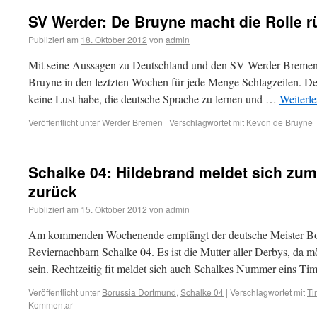
SV Werder: De Bruyne macht die Rolle r
Publiziert am
18. Oktober 2012
von
admin
Mit seine Aussagen zu Deutschland und den SV Werder Bremen 
Bruyne in den leztzten Wochen für jede Menge Schlagzeilen. De
keine Lust habe, die deutsche Sprache zu lernen und …
Weiterl
Veröffentlicht unter
Werder Bremen
|
Verschlagwortet mit
Kevon de Bruyne
|
Schalke 04: Hildebrand meldet sich zu
zurück
Publiziert am
15. Oktober 2012
von
admin
Am kommenden Wochenende empfängt der deutsche Meister Bo
Reviernachbarn Schalke 04. Es ist die Mutter aller Derbys, da m
sein. Rechtzeitig fit meldet sich auch Schalkes Nummer eins Ti
Veröffentlicht unter
Borussia Dortmund
,
Schalke 04
|
Verschlagwortet mit
Ti
Kommentar