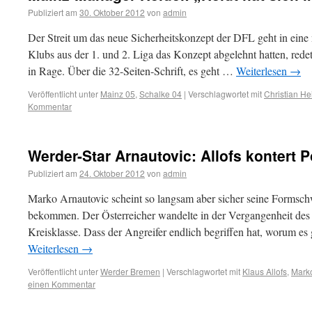
Publiziert am
30. Oktober 2012
von
admin
Der Streit um das neue Sicherheitskonzept der DFL geht in ei
Klubs aus der 1. und 2. Liga das Konzept abgelehnt hatten, red
in Rage. Über die 32-Seiten-Schrift, es geht …
Weiterlesen
→
Veröffentlicht unter
Mainz 05
,
Schalke 04
|
Verschlagwortet mit
Christian He
Kommentar
Werder-Star Arnautovic: Allofs kontert P
Publiziert am
24. Oktober 2012
von
admin
Marko Arnautovic scheint so langsam aber sicher seine Formsc
bekommen. Der Österreicher wandelte in der Vergangenheit des
Kreisklasse. Dass der Angreifer endlich begriffen hat, worum es
Weiterlesen
→
Veröffentlicht unter
Werder Bremen
|
Verschlagwortet mit
Klaus Allofs
,
Marko
einen Kommentar