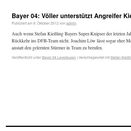
Bayer 04: Völler unterstützt Angreifer Ki
Publiziert am
9. Oktober 2012
von
admin
Auch wenn Stefan Kießling Bayers Super-Knipser der letzten Jahre
Rückkehr ins DFB-Team nicht. Joachim Löw lässt sogar eher Ma
anstatt den gelernten Stürmer in Team zu berufen.
Veröffentlicht unter
Bayer 04 Leverkusen
|
Verschlagwortet mit
Stefan Kießl