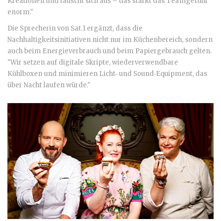
Kreationen und tauscht sich aus – das stärkt das Teamgefühl
enorm."
Die Sprecherin von Sat.1 ergänzt, dass die
Nachhaltigkeitsinitiativen nicht nur im Küchenbereich, sondern
auch beim Energieverbrauch und beim Papiergebrauch gelten.
"Wir setzen auf digitale Skripte, wiederverwendbare
Kühlboxen und minimieren Licht‑ und Sound‑Equipment, das
über Nacht laufen würde."