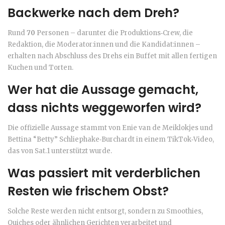
Backwerke nach dem Dreh?
Rund
70
Personen – darunter die Produktions‑Crew, die
Redaktion, die Moderator:innen und die Kandidat:innen –
erhalten nach Abschluss des Drehs ein Buffet mit allen fertigen
Kuchen und Torten.
Wer hat die Aussage gemacht,
dass nichts weggeworfen wird?
Die offizielle Aussage stammt von
Enie van de Meiklokjes
und
Bettina “Betty” Schliephake‑Burchardt
in einem TikTok‑Video,
das von
Sat.1
unterstützt wurde.
Was passiert mit verderblichen
Resten wie frischem Obst?
Solche Reste werden nicht entsorgt, sondern zu Smoothies,
Quiches oder ähnlichen Gerichten verarbeitet und