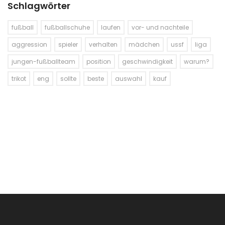
Schlagwörter
fußball
fußballschuhe
laufen
vor- und nachteile
aggression
spieler
verhalten
mädchen
ussf
liga
jungen-fußballteam
position
geschwindigkeit
warum?
trikot
eng
sollte
beste
auswahl
kauf