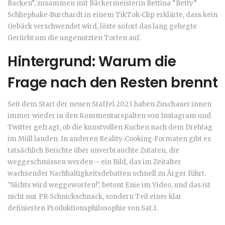
Backen“
, zusammen mit Bäckermeisterin
Bettina “Betty”
Schliephake‑Burchardt
in einem TikTok‑Clip erklärte, dass kein
Gebäck verschwendet wird, löste sofort das lang gehegte
Gerücht um die ungenutzten Torten auf.
Hintergrund: Warum die
Frage nach den Resten brennt
Seit dem Start der neuen Staffel 2023 haben Zuschauer:innen
immer wieder in den Kommentarspalten von Instagram und
Twitter gefragt, ob die kunstvollen Kuchen nach dem Drehtag
im Müll landen. In anderen Reality‑Cooking‑Formaten gibt es
tatsächlich Berichte über unverbrauchte Zutaten, die
weggeschmissen werden – ein Bild, das im Zeitalter
wachsender Nachhaltigkeitsdebatten schnell zu Ärger führt.
"Nichts wird weggeworfen!", betont Enie im Video, und das ist
nicht nur PR‑Schnickschnack, sondern Teil einer klar
definierten Produktionsphilosophie von
Sat.1
.