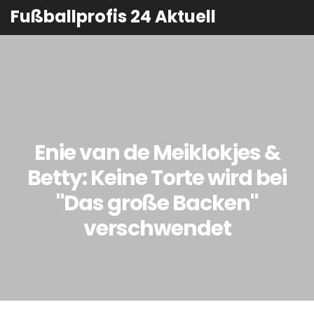
Fußballprofis 24 Aktuell
Enie van de Meiklokjes &
Betty: Keine Torte wird bei
"Das große Backen"
verschwendet